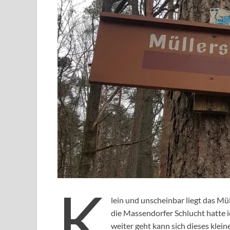
K
lein und unscheinbar liegt das Mü
die Massendorfer Schlucht hatte i
weiter geht kann sich dieses klein