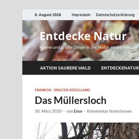
8. August 2026
Impressum
Datenschutzerklärung
Entdecke Natur
Kleine und große Dinge in der Natur entdecken
AKTION SAUBERE WALD
ENTDECKENATUR
FRANKEN
/
SPALTER HÜGELLAND
Das Müllersloch
30. März 2020
-
von
Ense
-
Kommentar hinterlassen