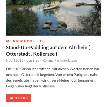
BADEN-WÜRTTEMBERG
/
SEEN
Stand-Up-Paddling auf dem Altrhein (
Otterstadt , Kollersee )
5. Juni 2021
-
von
Ense
-
Kommentar hinterlassen
Die SUP Saison ist eröffnet. Mit diesen Worten haben wir
uns nach Otterstadt begeben. Von einem Parkplatz nahe
des Segelclubs haben wir unsere kleine Tour begonnen.
Gegenüber liegt der Kollersee …
WEITERLESEN