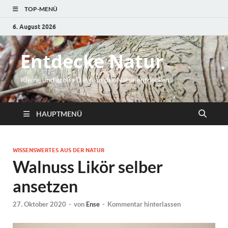
TOP-MENÜ
6. August 2026
Entdecke Natur
Kleine und große Dinge in der Natur entdecken
HAUPTMENÜ
WISSENSWERTES AUS DER NATUR
Walnuss Likör selber
ansetzen
27. Oktober 2020
-
von
Ense
-
Kommentar hinterlassen